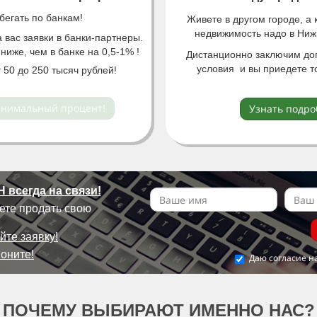
бегать по банкам!
Живете в другом городе, а 
недвижимость надо в Ни
вас заявки в банки-партнеры.
ниже, чем в банке на 0,5-1% !
Дистанционно заключим дог
условия и вы приедете т
 50 до 250 тысяч рублей!
инимальный процент!
Узнать подро
всегда на связи!
ете продать свою
йте заявку!
оните!
Даю согласие н
ПОЧЕМУ ВЫБИРАЮТ ИМЕННО НАС?