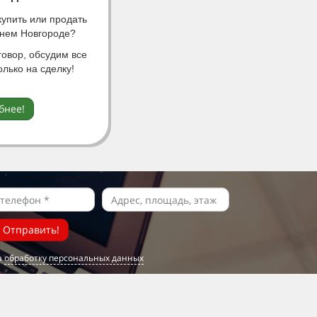
купить или продать
жнем Новгороде?
овор, обсудим все
олько на сделку!
бнее!
Отправить!
а
обработку персональных данных